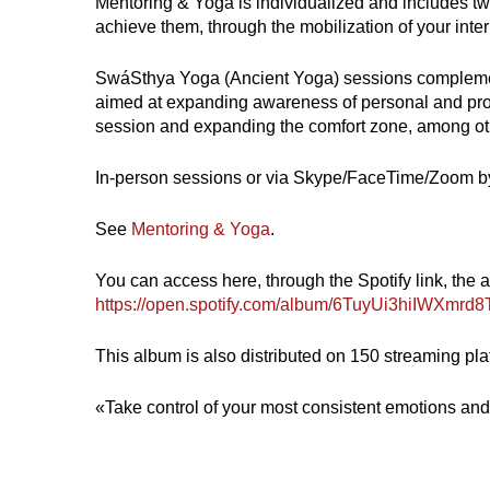
Mentoring & Yoga is individualized and includes tw
achieve them, through the mobilization of your inte
SwáSthya Yoga (Ancient Yoga) sessions complement m
aimed at expanding awareness of personal and profes
session and expanding the comfort zone, among ot
In-person sessions or via Skype/FaceTime/Zoom b
See
Mentoring & Yoga
.
You can access here, through the Spotify link, the
https://open.spotify.com/album/6TuyUi3hiIWX
This album is also distributed on 150 streaming pla
«Take control of your most consistent emotions and