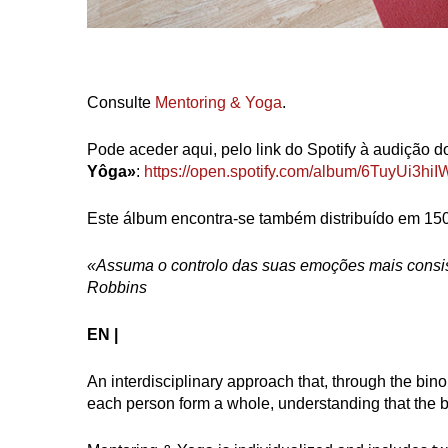
Consulte
Mentoring & Yoga
.
Pode aceder aqui, pelo link do Spotify à audição 
Yôga»
:
https://open.spotify.com/album/6TuyU
Este álbum encontra-se também distribuído em 150 
«Assuma o controlo das suas emoções mais consis
Robbins
EN |
An interdisciplinary approach that, through the bino
each person form a whole, understanding that the bo