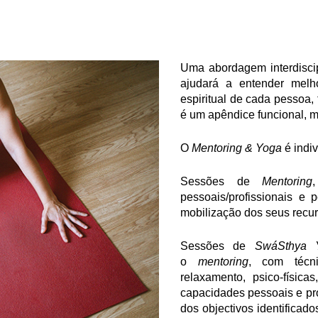
Uma abordagem interdiscip
ajudará a entender melho
espiritual de cada pessoa
é um apêndice funcional, 
O
Mentoring & Yoga
é indiv
Sessões de
Mentoring
pessoais/profissionais e 
mobilização dos seus recur
Sessões de
SwáSthya 
o
mentoring
, com técni
relaxamento, psico-física
capacidades pessoais e pro
dos objectivos identificad