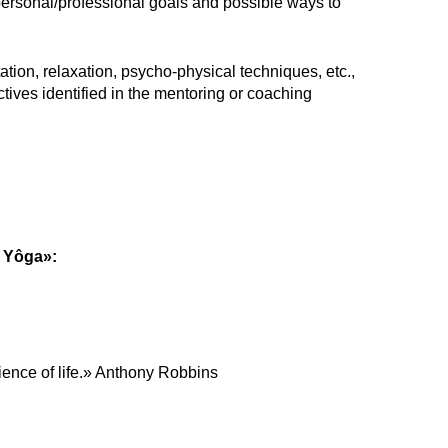
personal/professional goals and possible ways to
ion, relaxation, psycho-physical techniques, etc.,
tives identified in the mentoring or coaching
 Yôga»:
ience of life.» Anthony Robbins