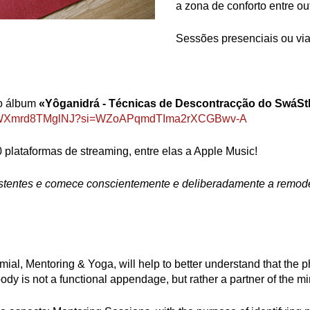
a zona de conforto entre ou
Sessões presenciais ou v
do álbum
«Yôganidrá - Técnicas de Descontracção do SwáSt
i3hiIWXmrd8TMglNJ?si=WZoAPqmdTIma2rXCGBwv-A
plataformas de streaming, entre elas a Apple Music!
tentes e comece conscientemente e deliberadamente a remodela
mial, Mentoring & Yoga, will help to better understand that the p
dy is not a functional appendage, but rather a partner of the mi