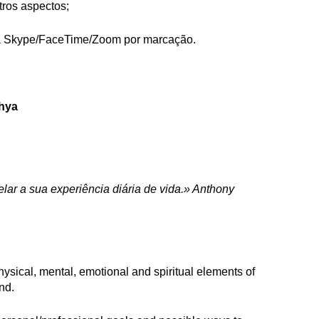
tros aspectos;
ia Skype/FaceTime/Zoom por marcação.
hya
r a sua experiência diária de vida.» Anthony
hysical, mental, emotional and spiritual elements of
nd.