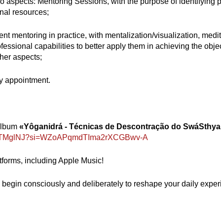
o aspects: Mentoring Sessions, with the purpose of identifying 
rnal resources;
entoring in practice, with mentalization/visualization, meditat
sional capabilities to better apply them in achieving the objec
her aspects;
y appointment.
 album
«Yôganidrá - Técnicas de Descontração do SwáSthya
mrd8TMglNJ?si=WZoAPqmdTIma2rXCGBwv-A
tforms, including Apple Music!
 begin consciously and deliberately to reshape your daily exper